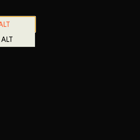
ALT
 ALT
7 a Umsatzsteuergesetz:
VERSAL­SCHLICHTUNGS­STELLE
tbeilegungsverfahren vor einer Verbraucherschlichtungsstelle teilz
gszeiten
Öffnungszeiten
r
Weinhandlung
11.00-22.00
Mi-Fr 11.00-19.00